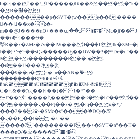
b�>j��)΄��!P�����ԫ��&���;�"k�
�B�޶�}
��������p�SVT�(w��ę��!j����
�� ��x�;�-
m��@J����nQ+���պ��כ��7�Ma�jf��J
��ͱ4j���Ѳ�
撆R��x�ZMz�7v��IW���/d��ٞ�Тז�c�ZM~�j
i�� ߒ��sQz�����Ԡ��DW��3�De�n"��
M�+/��������B��:�-
�u��IJ���7j�委
���9��p�=�'m��AN�ޭ�=/
��������B��:�-
�n&������nUf���������q��x�ZM~�
c��
Ϲ�+,&��Ὰܢ��F[��(�1�*"��
ϒ��"J����ԧ�����<�;�b"�� ��
�"j�����ܢ��F[��x� ,�!q�� қ�*]/
���؝�2��7�SMc�s"���ޭ�DQ/�应
�ܢ��F_��!� :�s"��
����7`��������F��+�SVT�n"��IJ�
���nQ/�应����B ��4�