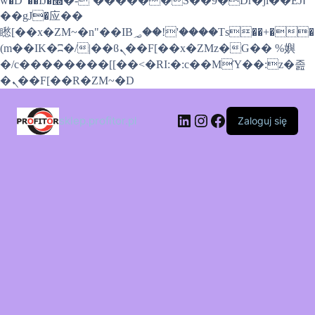
w�D"��IJ�׭�-`������S��9�Dr�ji��EJ߅
��gJ�应��
矁[��x�ZM~�n"��IB؃��!'����Тѕ��+��
(m��IK�ʭ�/|��ϐܢ��F[��x�ZMz�G�� %嬩
�/c��������[[��<�RI:�:c��MΎ��:z�졾
Przejdź
�ܢ��F[��R�ZM~�D
do
treści
LinkedIn
Instagram
Facebook
sklep.profitor.pl
Zaloguj się